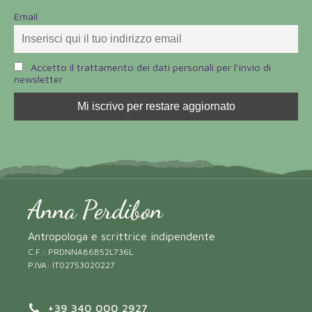
Email
Accetto il trattamento dei dati personali per l'invio di
newsletter
Anna Perdibon
Antropologa e scrittrice indipendente
C.F.: PRDNNA86B52L736L
P.IVA: IT02753020227
+39 340 000 2927