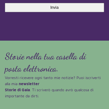
Storie nella tua casella di
posta elettronica.
Vorresti ricevere ogni tanto mie notizie? Puoi iscriverti
alla mia
newsletter
Storie di Gaia
. Ti scriverò quando avrò qualcosa di
importante da dirti.