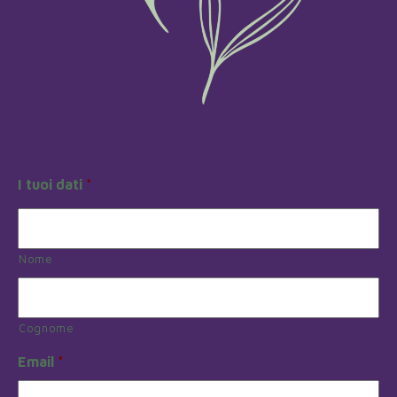
I tuoi dati
*
Nome
Cognome
Email
*