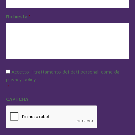
Richiesta
*
Consenso
*
Accetto il trattamento dei dati personali come da
privacy policy
*
CAPTCHA